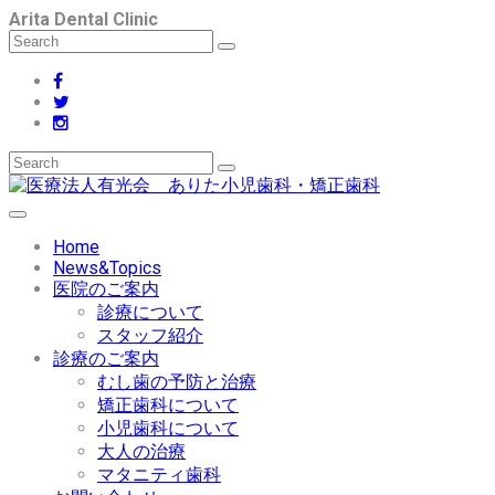
Arita Dental Clinic
Home
News&Topics
医院のご案内
診療について
スタッフ紹介
診療のご案内
むし歯の予防と治療
矯正歯科について
小児歯科について
大人の治療
マタニティ歯科