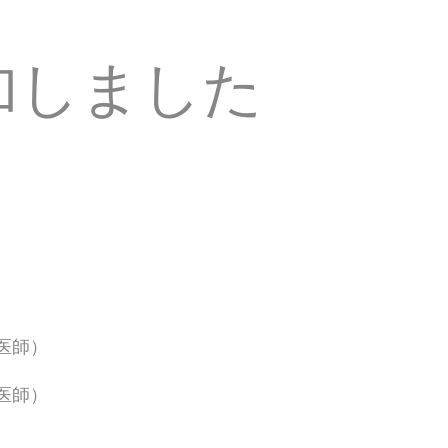
加しました
医師）
医師）