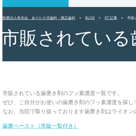
医療法人有光会 ありた小児歯科・矯正歯科
>
BLOG
>
07.記事
>
市販
市販されている
市販されている歯磨き剤のフッ素濃度一覧です。
ぜひ、ご自分がお使いの歯磨き剤のフッ素濃度を探し
なお、当院で取り扱っております歯磨き剤はライオンの
歯磨ペースト（市販一覧付き）