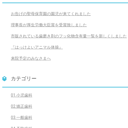
お告げの聖母保育園の園児が来てくれました
理事長が厚生労働大臣賞を受賞致しました
市販されている歯磨き剤のフッ化物含有量一覧を新しくしました
『はっけよいアニマル体操』
来院予定のみなさまへ
カテゴリー
01.小児歯科
02.矯正歯科
03.一般歯科