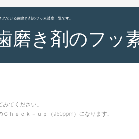
されている歯磨き剤のフッ素濃度一覧です。
歯磨き剤のフッ
てみてください。
Ｃｈｅｃｋ－ｕｐ（950ppm）になります。